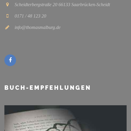
Scheidterbergstraße 20 66133 Saarbrücken-Scheidt
0171 / 48 123 20
info@thomasmalburg.de
BUCH-EMPFEHLUNGEN